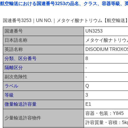
航空輸送における国連番号3253の品名、クラス、容器等級、
国連番号3253｜UN NO.｜メタケイ酸ナトリウム【航空輸送
国連番号
UN3253
日本語名称
メタケイ酸ナトリウ
英語名称
DISODIUM TRIOXO
分類、区分番号
8
隔離区分
-
副次危険性
-
ラベル
Q
等級
3
微量輸送許容量
E1
容器・包装：Y845
少量輸送許容物件
許容質量・容積：5k