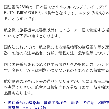
国連番号2690は、日本語ではN,N-ノルマルブチルイミダゾー
BUTYLIMIDAZOLEのUN番号となります。４ケタで構成さ
ることも多いです。
航空機（旅客機や旅客機以外）によるエアー便で輸送する場合
ついては下表の通りとなります。
国内法においては、航空機による爆発物等の輸送基準等を定
器・包装の方法や品名、分類、積載方法、危険性等について
同じ国連番号をもつ危険物でも名称とその取扱い方、ハンド
す。名称だけからは判別がつかないものもあるため留意する
航空輸送の場合は下表の通りとなりますが、船による海上輸
を参照ください。航空とは規制内容が異なります。航空輸送
品目もあります。
国連番号2690を海上輸送する場合｜輸送上の注意、積載
等級等についての規制