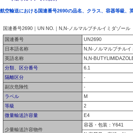
航空輸送における国連番号2690の品名、クラス、容器等級、
国連番号2690｜UN NO.｜N,N-ノルマルブチルイミダゾー
国連番号
UN2690
日本語名称
N,N-ノルマルブチル
英語名称
N,N-BUTYLIMIDAZOL
分類、区分番号
6.1
隔離区分
-
副次危険性
-
ラベル
M
等級
2
微量輸送許容量
E4
容器・包装：Y641
少量輸送許容物件