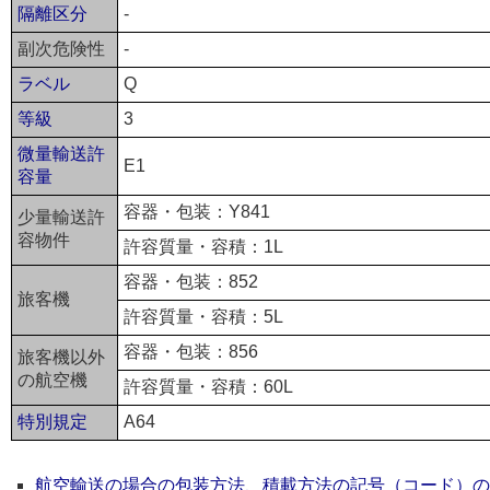
隔離区分
-
副次危険性
-
ラベル
Q
等級
3
微量輸送許
E1
容量
容器・包装：Y841
少量輸送許
容物件
許容質量・容積：1L
容器・包装：852
旅客機
許容質量・容積：5L
容器・包装：856
旅客機以外
の航空機
許容質量・容積：60L
特別規定
A64
航空輸送の場合の包装方法、積載方法の記号（コード）の