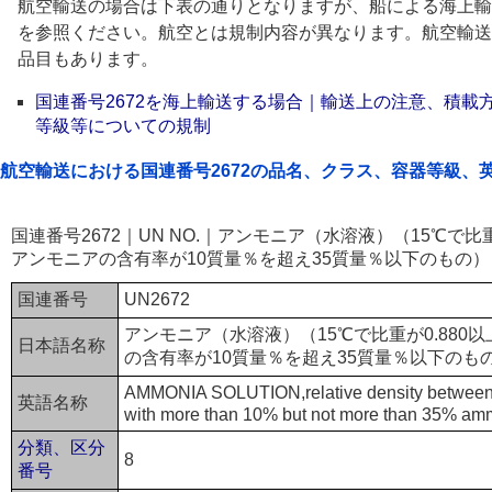
航空輸送の場合は下表の通りとなりますが、船による海上輸
を参照ください。航空とは規制内容が異なります。航空輸送
品目もあります。
国連番号2672を海上輸送する場合｜輸送上の注意、積載
等級等についての規制
航空輸送における国連番号2672の品名、クラス、容器等級、
国連番号2672｜UN NO.｜アンモニア（水溶液）（15℃で比重
アンモニアの含有率が10質量％を超え35質量％以下のもの
国連番号
UN2672
アンモニア（水溶液）（15℃で比重が0.880以
日本語名称
の含有率が10質量％を超え35質量％以下のも
AMMONIA SOLUTION,relative density between 0
英語名称
with more than 10% but not more than 35% am
分類、区分
8
番号