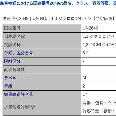
航空輸送における国連番号2649の品名、クラス、容器等級、
国連番号2649｜UN NO.｜1,3-ジクロロアセトン【航空輸送
国連番号
UN2649
日本語名称
1,3-ジクロロア
英語名称
1,3-DICHLORO
分類、区分番号
6.1
隔離区分
-
副次危険性
-
ラベル
M
等級
2
微量輸送許容量
E4
容器・包装：Y64
少量輸送許容物件
許容質量・容積：1