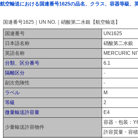
航空輸送における国連番号1625の品名、クラス、容器等級、
国連番号1625｜UN NO.｜硝酸第二水銀【航空輸送】
国連番号
UN1625
日本語名称
硝酸第二水銀
英語名称
MERCURIC NI
分類、区分番号
6.1
隔離区分
-
副次危険性
-
ラベル
M
等級
2
微量輸送許容量
E4
容器・包装：Y6
少量輸送許容物件
許容質量・容積：