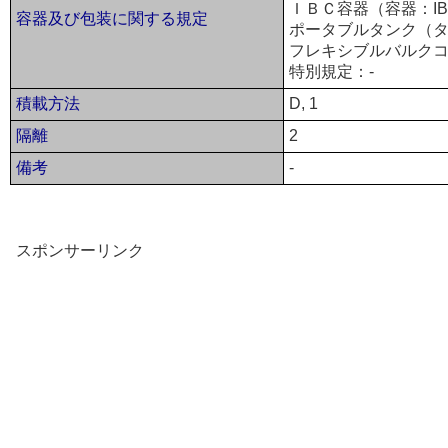
ＩＢＣ容器（容器：IB
容器及び包装に関する規定
ポータブルタンク（タ
フレキシブルバルクコ
特別規定：-
積載方法
D, 1
隔離
2
備考
-
スポンサーリンク