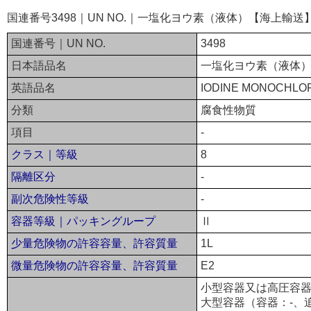
国連番号3498｜UN NO.｜一塩化ヨウ素（液体）【海上輸送
国連番号｜UN NO.
3498
日本語品名
一塩化ヨウ素（液体
英語品名
IODINE MONOCHLOR
分類
腐食性物質
項目
-
クラス｜等級
8
隔離区分
-
副次危険性等級
-
容器等級｜パッキングループ
Ⅱ
少量危険物の許容容量、許容質量
1L
微量危険物の許容容量、許容質量
E2
小型容器又は高圧容器
大型容器（容器：-、