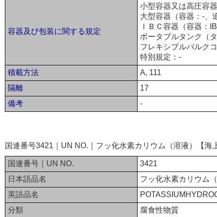
小型容器又は高圧容器
大型容器（容器：-、
ＩＢＣ容器（容器：IB
容器及び包装に関する規定
ポータブルタンク（タ
フレキシブルバルクコ
特別規定：-
積載方法
A, 111
隔離
17
備考
-
国連番号3421｜UN NO.｜フッ化水素カリウム（溶液）【海
国連番号｜UN NO.
3421
日本語品名
フッ化水素カリウム
英語品名
POTASSIUMHYDROG
分類
腐食性物質