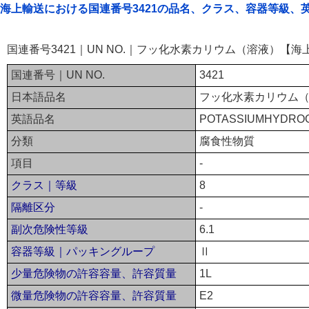
海上輸送における国連番号3421の品名、クラス、容器等級、
国連番号3421｜UN NO.｜フッ化水素カリウム（溶液）【海
国連番号｜UN NO.
3421
日本語品名
フッ化水素カリウム
英語品名
POTASSIUMHYDROG
分類
腐食性物質
項目
-
クラス｜等級
8
隔離区分
-
副次危険性等級
6.1
容器等級｜パッキングループ
Ⅱ
少量危険物の許容容量、許容質量
1L
微量危険物の許容容量、許容質量
E2