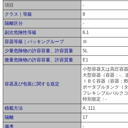
項目
-
クラス｜等級
8
隔離区分
-
副次危険性等級
6.1
容器等級｜パッキングループ
Ⅲ
少量危険物の許容容量、許容質量
5L
微量危険物の許容容量、許容質量
E1
小型容器又は高圧容器
大型容器（容器：-、
ＩＢＣ容器（容器：IB
容器及び包装に関する規定
ポータブルタンク（タ
フレキシブルバルクコ
特別規定：-
積載方法
A, 111
隔離
17
備考
-