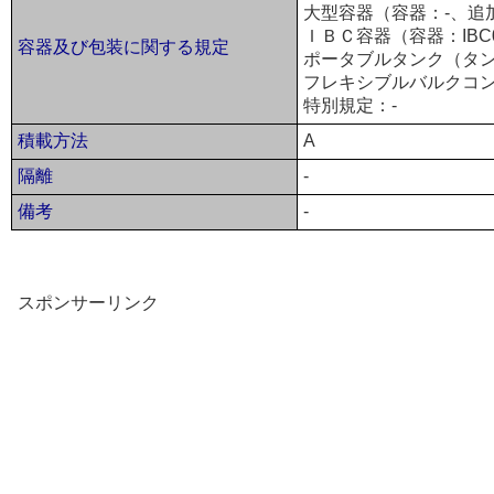
大型容器（容器：-、追
ＩＢＣ容器（容器：IBC0
容器及び包装に関する規定
ポータブルタンク（タン
フレキシブルバルクコン
特別規定：-
積載方法
A
隔離
-
備考
-
スポンサーリンク