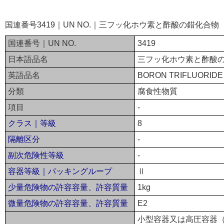
国連番号3419｜UN NO.｜三フッ化ホウ素と酢酸の錯化合
国連番号｜UN NO.
3419
日本語品名
三フッ化ホウ素と酢酸
英語品名
BORON TRIFLUORIDE 
分類
腐食性物質
項目
-
クラス｜等級
8
隔離区分
-
副次危険性等級
-
容器等級｜パッキングループ
Ⅱ
少量危険物の許容容量、許容質量
1kg
微量危険物の許容容量、許容質量
E2
小型容器又は高圧容器（