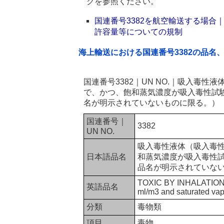
クを参照ください。
国連番号3382を航空輸送する場
許容量等についての規制
海上輸送における国連番号3382の品名
国連番号3382｜UN NO.｜吸入毒性
で、かつ、飽和蒸気濃度が吸入毒性試
名が明示されていないものに限る。）
国連番号｜
3382
UN NO.
吸入毒性液体（吸入毒性
日本語品名
和蒸気濃度が吸入毒性試
品名が明示されていな
TOXIC BY INHALATION LI
英語品名
ml/m3 and saturated vap
分類
毒物類
項目
毒物