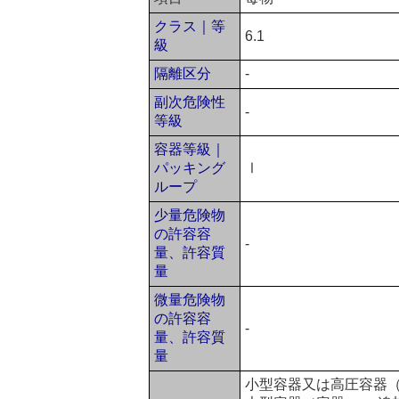
クラス｜等
6.1
級
隔離区分
-
副次危険性
-
等級
容器等級｜
パッキング
Ⅰ
ループ
少量危険物
の許容容
-
量、許容質
量
微量危険物
の許容容
-
量、許容質
量
小型容器又は高圧容器（