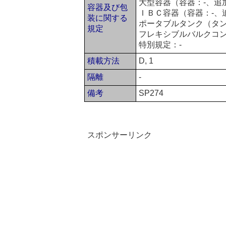
大型容器（容器：-、追
容器及び包
ＩＢＣ容器（容器：-、
装に関する
ポータブルタンク（タンク：
規定
フレキシブルバルクコン
特別規定：-
積載方法
D, 1
隔離
-
備考
SP274
スポンサーリンク