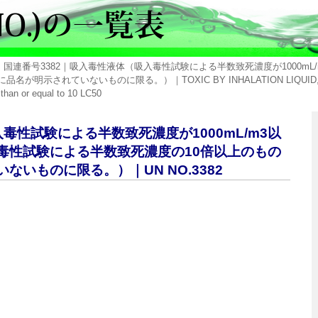
> 国連番号3382｜吸入毒性液体（吸入毒性試験による半数致死濃度が1000m
ないものに限る。）｜TOXIC BY INHALATION LIQUID, N.O.S.with an
 than or equal to 10 LC50
入毒性試験による半数致死濃度が1000mL/m3以
毒性試験による半数致死濃度の10倍以上のもの
いものに限る。）｜UN NO.3382