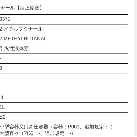
ブタナール【海上輸送】
3371
2-メチルブタナール
2-METHYLBUTANAL
引火性液体類
-
3
-
-
Ⅱ
1L
E2
小型容器又は高圧容器（容器：P001、追加規定：-）
大型容器（容器：-、追加規定：-）