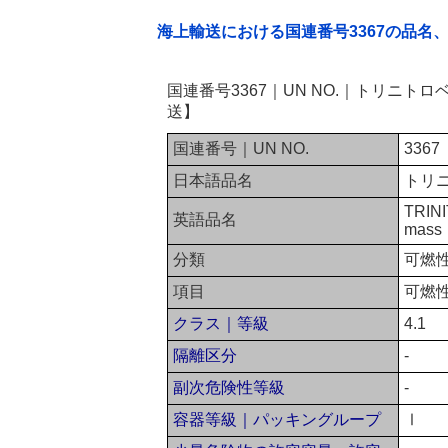
海上輸送における国連番号3367の品名
国連番号3367｜UN NO.｜トリニ
送】
国連番号｜UN NO.
3367
日本語品名
トリ
TRINI
英語品名
mass
分類
可燃
項目
可燃
クラス｜等級
4.1
隔離区分
-
副次危険性等級
-
容器等級｜パッキングループ
Ⅰ