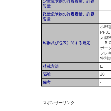
少量危険物の許容容量、許容
-
質量
微量危険物の許容容量、許容
-
質量
小型容
PP3
大型
容器及び包装に関する規定
ＩＢ
ポー
フレ
特別規
積載方法
E
隔離
20
備考
-
スポンサーリンク