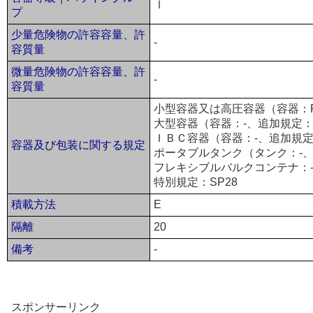
Ⅰ
プ
少量危険物の許容容量、許
-
容質量
微量危険物の許容容量、許
-
容質量
小型容器又は高圧容器（容器：P40
大型容器（容器：-、追加規定：
ＩＢＣ容器（容器：-、追加規定
容器及び包装に関する規定
ポータブルタンク（タンク：-、
フレキシブルバルクコンテナ：
特別規定：SP28
積載方法
E
隔離
20
備考
-
スポンサーリンク