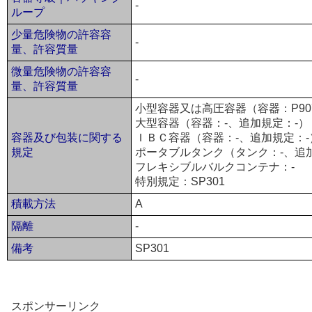
-
ループ
少量危険物の許容容
-
量、許容質量
微量危険物の許容容
-
量、許容質量
小型容器又は高圧容器（容器：P90
大型容器（容器：-、追加規定：-）
容器及び包装に関する
ＩＢＣ容器（容器：-、追加規定：-
規定
ポータブルタンク（タンク：-、追
フレキシブルバルクコンテナ：-
特別規定：SP301
積載方法
A
隔離
-
備考
SP301
スポンサーリンク