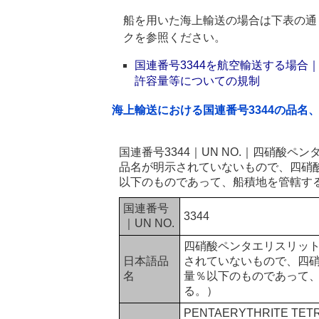
船を用いた海上輸送の場合は下表の通
クを参照ください。
国連番号3344を航空輸送する場
許容量等についての規制
海上輸送における国連番号3344の品名
国連番号3344｜UN NO.｜四硝酸
品名が明示されていないもので、四硝酸
以下のものであって、船積地を管轄す
国連番号
3344
｜UN NO.
四硝酸ペンタエリスリッ
日本語品
されていないもので、四硝
名
量％以下のものであって
る。）
PENTAERYTHRITE TETR