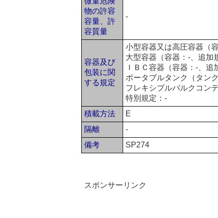
微量危険
物の許容
-
容量、許
容質量
小型容器又は高圧容器（容器：
大型容器（容器：-、追加
容器及び
ＩＢＣ容器（容器：-、追
包装に関
ポータブルタンク（タンク
する規定
フレキシブルバルクコンテ
特別規定：-
積載方法
E
隔離
-
備考
SP274
スポンサーリンク