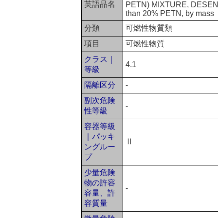
英語品名
PETN) MIXTURE, DESENSIT
than 20% PETN, by mass
分類
可燃性物質類
項目
可燃性物質
クラス｜
4.1
等級
隔離区分
-
副次危険
-
性等級
容器等級
｜パッキ
Ⅱ
ングルー
プ
少量危険
物の許容
-
容量、許
容質量