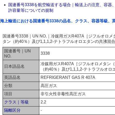
国連番号3338を航空輸送する場合｜輸送上の注意、容器
許容量等についての規制
海上輸送における国連番号3338の品名、クラス、容器等級、
国連番号3338｜UN NO.｜冷媒用ガスR407A［ジフルオ
タン（約40％）及び1,1,1,2-テトラフルオロエタンの共沸
国連番号｜UN
3338
NO.
冷媒用ガスR407A［ジフルオロメタン
日本語品名
（約40％）及び1,1,1,2-テトラフル
英語品名
REFRIGERANT GAS R 407A
分類
高圧ガス
項目
非引火性非毒性高圧ガス
クラス｜等級
2.2
隔離区分
-