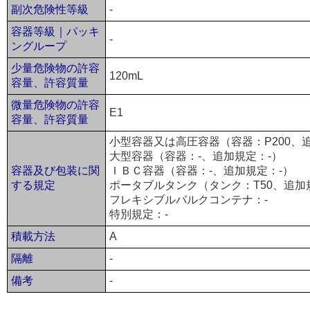
副次危険性等級
-
容器等級｜パッキ
-
ングループ
少量危険物の許容
120mL
容量、許容質量
微量危険物の許容
E1
容量、許容質量
小型容器又は高圧容器（容器：P200、
大型容器（容器：-、追加規定：-）
容器及び包装に関
ＩＢＣ容器（容器：-、追加規定：-）
する規定
ポータブルタンク（タンク：T50、追加
フレキシブルバルクコンテナ：-
特別規定：-
積載方法
A
隔離
-
備考
-