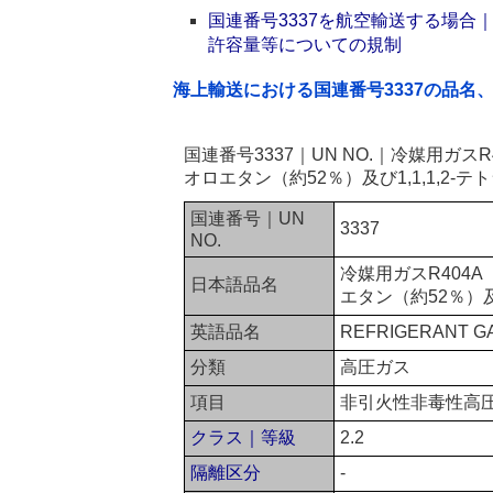
国連番号3337を航空輸送する場
許容量等についての規制
海上輸送における国連番号3337の品名
国連番号3337｜UN NO.｜冷媒用ガス
オロエタン（約52％）及び1,1,1,2
国連番号｜UN
3337
NO.
冷媒用ガスR404A
日本語品名
エタン（約52％）及
英語品名
REFRIGERANT GA
分類
高圧ガス
項目
非引火性非毒性高
クラス｜等級
2.2
隔離区分
-