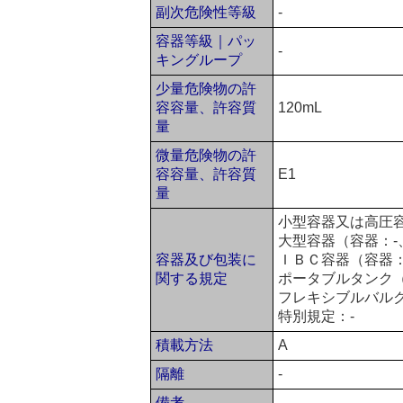
副次危険性等級
-
容器等級｜パッ
-
キングループ
少量危険物の許
容容量、許容質
120mL
量
微量危険物の許
容容量、許容質
E1
量
小型容器又は高圧容
大型容器（容器：-
容器及び包装に
ＩＢＣ容器（容器：
関する規定
ポータブルタンク（
フレキシブルバルク
特別規定：-
積載方法
A
隔離
-
備考
-