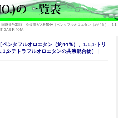
 国連番号3337｜冷媒用ガスR404A［ペンタフルオロエタン（約44％）、1,1,1
AS R 404A
A［ペンタフルオロエタン（約44％）、1,1,1-トリ
1,1,2-テトラフルオロエタンの共沸混合物］｜