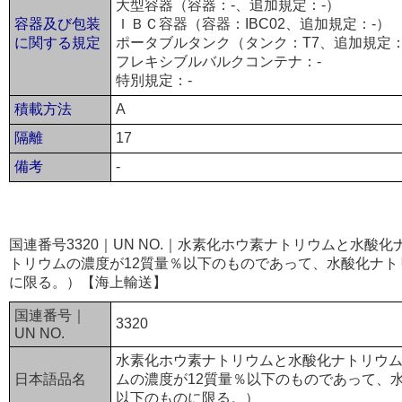
大型容器（容器：-、追加規定：-）
容器及び包装
ＩＢＣ容器（容器：IBC02、追加規定：-）
に関する規定
ポータブルタンク（タンク：T7、追加規定：
フレキシブルバルクコンテナ：-
特別規定：-
積載方法
A
隔離
17
備考
-
国連番号3320｜UN NO.｜水素化ホウ素ナトリウムと水酸
トリウムの濃度が12質量％以下のものであって、水酸化ナト
に限る。）【海上輸送】
国連番号｜
3320
UN NO.
水素化ホウ素ナトリウムと水酸化ナトリウ
日本語品名
ムの濃度が12質量％以下のものであって、
以下のものに限る。）