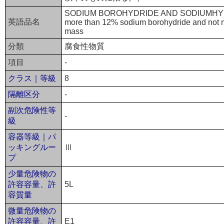
SODIUM BOROHYDRIDE AND SODIUMHYDR
英語品名
more than 12% sodium borohydride and not 
mass
分類
腐食性物質
項目
-
クラス｜等級
8
隔離区分
-
副次危険性等
-
級
容器等級｜パ
ッキングルー
Ⅲ
プ
少量危険物の
許容容量、許
5L
容質量
微量危険物の
許容容量、許
E1