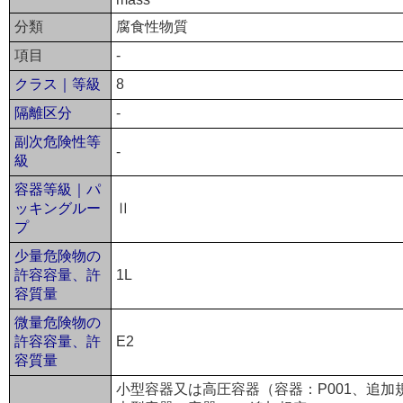
分類
腐食性物質
項目
-
クラス｜等級
8
隔離区分
-
副次危険性等
-
級
容器等級｜パ
ッキングルー
Ⅱ
プ
少量危険物の
許容容量、許
1L
容質量
微量危険物の
許容容量、許
E2
容質量
小型容器又は高圧容器（容器：P001、追加