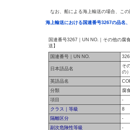
なお、船による海上輸送の場合、この
海上輸送における国連番号3267の品名
国連番号3267｜UN NO.｜その他
送】
国連番号｜UN NO.
326
そ
日本語品名
の
英語品名
COR
分類
腐
項目
-
クラス｜等級
8
隔離区分
-
副次危険性等級
-