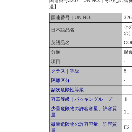
国連番号3267｜UN NO.｜その他
送】
国連番号｜UN NO.
326
そ
日本語品名
の
英語品名
COR
分類
腐
項目
-
クラス｜等級
8
隔離区分
-
副次危険性等級
-
容器等級｜パッキングループ
Ⅱ
少量危険物の許容容量、許容質
1L
量
微量危険物の許容容量、許容質
E2
量