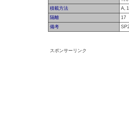
積載方法
A, 1
隔離
17
備考
SP2
スポンサーリンク