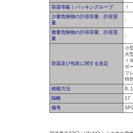
容器等級｜パッキングループ
Ⅰ
少量危険物の許容容量、許容質
-
量
微量危険物の許容容量、許容質
-
量
小
大
Ｉ
容器及び包装に関する規定
ポー
フ
特
積載方法
B, 1
隔離
17
備考
SP