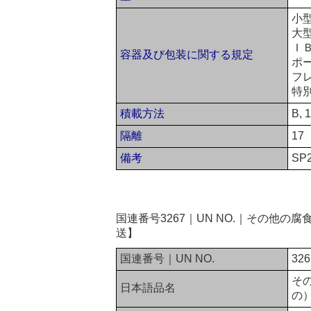
小
大
ＩＢ
容器及び包装に関する規定
ポー
フ
特
積載方法
B, 1
隔離
17
備考
SP
国連番号3267｜UN NO.｜その他
送】
国連番号｜UN NO.
326
そ
日本語品名
の