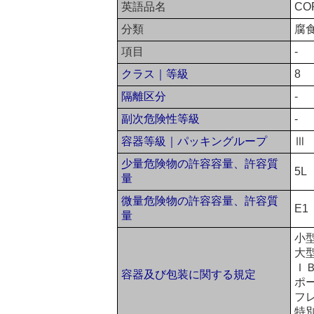
英語品名
COR
分類
腐
項目
-
クラス｜等級
8
隔離区分
-
副次危険性等級
-
容器等級｜パッキングループ
Ⅲ
少量危険物の許容容量、許容質
5L
量
微量危険物の許容容量、許容質
E1
量
小
大
ＩＢ
容器及び包装に関する規定
ポー
フ
特