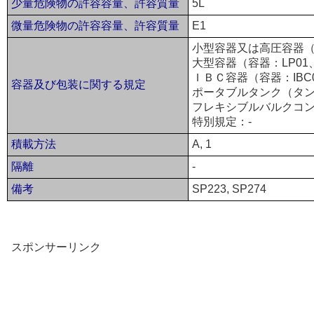
少量危険物の許容容量、許容質量
5L
微量危険物の許容容量、許容質量
E1
小型容器又は高圧容器（
大型容器（容器：LP01
ＩＢＣ容器（容器：IBC
容器及び包装に関する規定
ポータブルタンク（タンク
フレキシブルバルクコン
特別規定：-
積載方法
A, 1
隔離
-
備考
SP223, SP274
スポンサーリンク