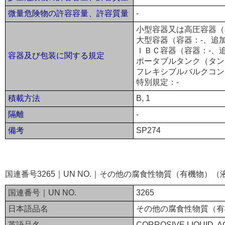
微量危険物の許容容量、許容質量
-
小型容器又は高圧容器（容
大型容器（容器：-、追加
ＩＢＣ容器（容器：-、
容器及び包装に関する規定
ポータブルタンク（タンク：
フレキシブルバルクコン
特別規定：-
積載方法
B, 1
隔離
-
備考
SP274
国連番号3265｜UN NO.｜その他の腐食性物質（有機物）
国連番号｜UN NO.
3265
日本語品名
その他の腐食性物質（有
英語品名
CORROSIVE LIQUID, AC