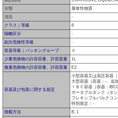
分類
腐食性物質
項目
-
クラス｜等級
8
隔離区分
-
副次危険性等級
-
容器等級｜パッキングループ
Ⅱ
少量危険物の許容容量、許容質量
1L
微量危険物の許容容量、許容質量
E2
小型容器又は高圧容器（容
大型容器（容器：-、追加
ＩＢＣ容器（容器：IBC
容器及び包装に関する規定
ポータブルタンク（タンク：
フレキシブルバルクコン
特別規定：-
積載方法
B, 1