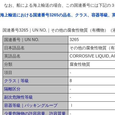
なお、船による海上輸送の場合、この国連番号には下記の３
海上輸送における国連番号3265の品名、クラス、容器等級、
国連番号3265｜UN NO.｜その他の腐食性物質（有機物）
国連番号｜UN NO.
3265
日本語品名
その他の腐食性物質（有
英語品名
CORROSIVE LIQUID, AC
分類
腐食性物質
項目
-
クラス｜等級
8
隔離区分
-
副次危険性等級
-
容器等級｜パッキングループ
Ⅰ
少量危険物の許容容量、許容質量
-