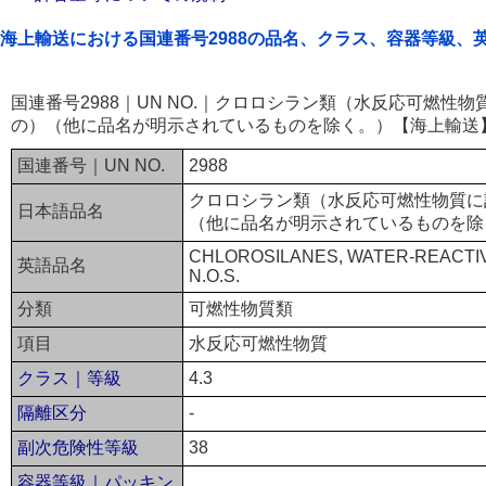
海上輸送における国連番号2988の品名、クラス、容器等級、
国連番号2988｜UN NO.｜クロロシラン類（水反応可燃性
の）（他に品名が明示されているものを除く。）【海上輸送
国連番号｜UN NO.
2988
クロロシラン類（水反応可燃性物質に
日本語品名
（他に品名が明示されているものを除
CHLOROSILANES, WATER-REACTIV
英語品名
N.O.S.
分類
可燃性物質類
項目
水反応可燃性物質
クラス｜等級
4.3
隔離区分
-
副次危険性等級
38
容器等級｜パッキン