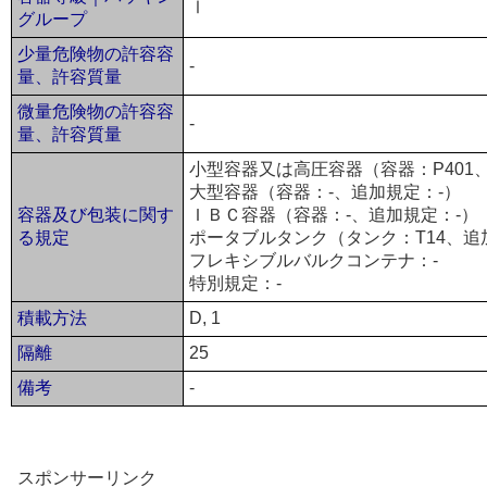
Ⅰ
グループ
少量危険物の許容容
-
量、許容質量
微量危険物の許容容
-
量、許容質量
小型容器又は高圧容器（容器：P401、
大型容器（容器：-、追加規定：-）
容器及び包装に関す
ＩＢＣ容器（容器：-、追加規定：-）
る規定
ポータブルタンク（タンク：T14、追加規定
フレキシブルバルクコンテナ：-
特別規定：-
積載方法
D, 1
隔離
25
備考
-
スポンサーリンク