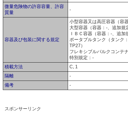
微量危険物の許容容量、許容
-
質量
小型容器又は高圧容器（容器：
大型容器（容器：-、追加規
ＩＢＣ容器（容器：-、追加
容器及び包装に関する規定
ポータブルタンク（タンク：T14
TP27）
フレキシブルバルクコンテナ
特別規定：-
積載方法
C, 1
隔離
-
備考
-
スポンサーリンク