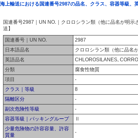
海上輸送における国連番号2987の品名、クラス、容器等級、
国連番号2987｜UN NO.｜クロロシラン類（他に品名が明
送】
国連番号｜UN NO.
2987
日本語品名
クロロシラン類（他に品名
英語品名
CHLOROSILANES, CORROSI
分類
腐食性物質
項目
-
クラス｜等級
8
隔離区分
-
副次危険性等級
-
容器等級｜パッキングループ
Ⅱ
少量危険物の許容容量、許容
-
質量