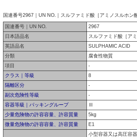
国連番号2967｜UN NO.｜スルファミド酸［アミノスルホ
国連番号｜UN NO.
2967
日本語品名
スルファミド酸［ア
英語品名
SULPHAMIC ACID
分類
腐食性物質
項目
-
クラス｜等級
8
隔離区分
-
副次危険性等級
-
容器等級｜パッキングループ
Ⅲ
少量危険物の許容容量、許容質量
5kg
微量危険物の許容容量、許容質量
E1
小型容器又は高圧容器