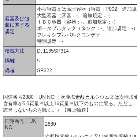
小型容器又は高圧容器（容器：P002、追加規
大型容器（容器：-、追加規定：-）
容器及び包
ＩＢＣ容器（容器：-、追加規定：-）
装に関する
ポータブルタンク（タンク：-、追加規定：-
規定
フレキシブルバルクコンテナ：-
特別規定：-
積載方法
D, 1135SP314
隔離
5
備考
SP322
国連番号2880｜UN NO.｜次亜塩素酸カルシウム又は次亜
含有率が5.5質量％以上16質量％以下のものに限る。ただ
該当しないものを除く。）【海上輸送】
国連番号｜UN
2880
NO.
次亜塩素酸カルシウム又は次亜塩素酸カ