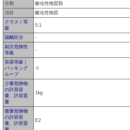
分類
酸化性物質類
項目
酸化性物質
クラス｜等
5.1
級
隔離区分
-
副次危険性
-
等級
容器等級｜
パッキング
Ⅱ
ループ
少量危険物
の許容容
1kg
量、許容質
量
微量危険物
の許容容
E2
量、許容質
量