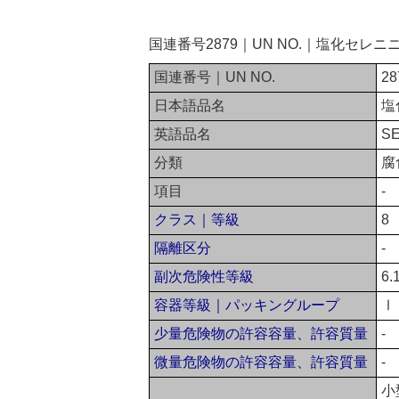
国連番号2879｜UN NO.｜塩化セ
国連番号｜UN NO.
28
日本語品名
塩
英語品名
S
分類
腐
項目
-
クラス｜等級
8
隔離区分
-
副次危険性等級
6.
容器等級｜パッキングループ
Ⅰ
少量危険物の許容容量、許容質量
-
微量危険物の許容容量、許容質量
-
小