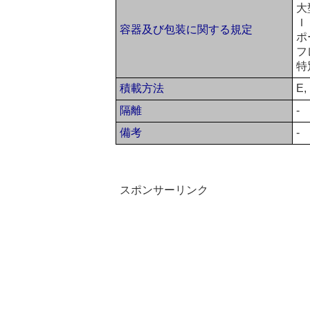
大
Ｉ
容器及び包装に関する規定
ポ
フ
特
積載方法
E,
隔離
-
備考
-
スポンサーリンク