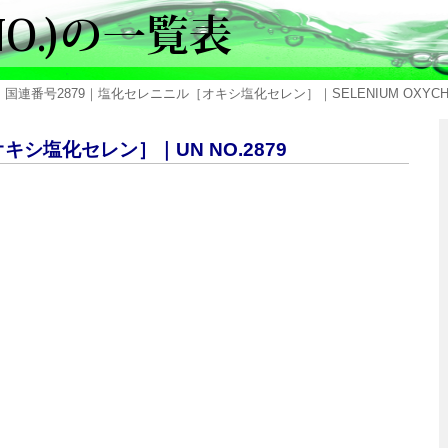
 国連番号2879｜塩化セレニニル［オキシ塩化セレン］｜SELENIUM OXYCHL
キシ塩化セレン］｜UN NO.2879