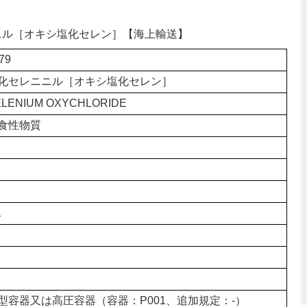
レニニル［オキシ塩化セレン］【海上輸送】
79
化セレニニル［オキシ塩化セレン］
ELENIUM OXYCHLORIDE
食性物質
1
型容器又は高圧容器（容器：P001、追加規定：-）