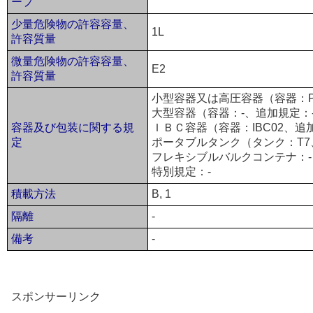
ープ
少量危険物の許容容量、
1L
許容質量
微量危険物の許容容量、
E2
許容質量
小型容器又は高圧容器（容器：P
大型容器（容器：-、追加規定：
容器及び包装に関する規
ＩＢＣ容器（容器：IBC02、追
定
ポータブルタンク（タンク：T7
フレキシブルバルクコンテナ：-
特別規定：-
積載方法
B, 1
隔離
-
備考
-
スポンサーリンク