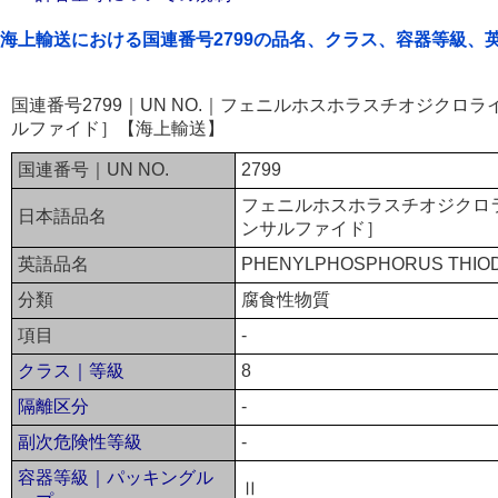
海上輸送における国連番号2799の品名、クラス、容器等級、
国連番号2799｜UN NO.｜フェニルホスホラスチオジクロ
ルファイド］【海上輸送】
国連番号｜UN NO.
2799
フェニルホスホラスチオジクロ
日本語品名
ンサルファイド］
英語品名
PHENYLPHOSPHORUS THIOD
分類
腐食性物質
項目
-
クラス｜等級
8
隔離区分
-
副次危険性等級
-
容器等級｜パッキングル
Ⅱ