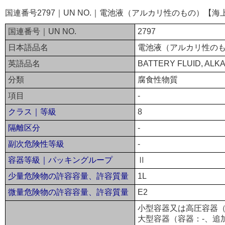
国連番号2797｜UN NO.｜電池液（アルカリ性のもの）【海
国連番号｜UN NO.
2797
日本語品名
電池液（アルカリ性の
英語品名
BATTERY FLUID, ALKA
分類
腐食性物質
項目
-
クラス｜等級
8
隔離区分
-
副次危険性等級
-
容器等級｜パッキングループ
Ⅱ
少量危険物の許容容量、許容質量
1L
微量危険物の許容容量、許容質量
E2
小型容器又は高圧容器（
大型容器（容器：-、追