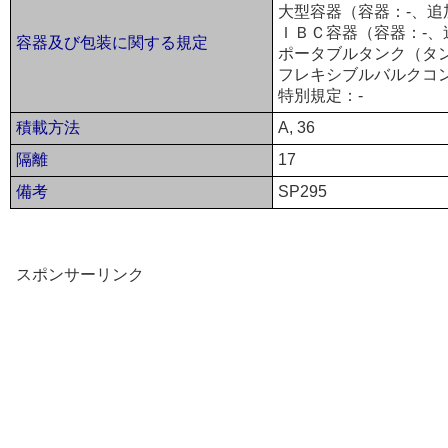
大型容器（容器：-、追
ＩＢＣ容器（容器：-、
容器及び包装に関する規定
ポータブルタンク（タン
フレキシブルバルクコン
特別規定：-
積載方法
A, 36
隔離
17
備考
SP295
スポンサーリンク