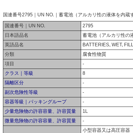
国連番号2795｜UN NO.｜蓄電池（アルカリ性の液体を内
国連番号｜UN NO.
2795
日本語品名
蓄電池（アルカリ性の
英語品名
BATTERIES, WET, FILL
分類
腐食性物質
項目
-
クラス｜等級
8
隔離区分
-
副次危険性等級
-
容器等級｜パッキングループ
-
少量危険物の許容容量、許容質量
1L
微量危険物の許容容量、許容質量
-
小型容器又は高圧容器（