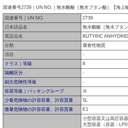
国連番号2739｜UN NO.｜無水酪酸［無水ブタン酸］【海上
国連番号｜UN NO.
2739
日本語品名
無水酪酸［無水ブタ
英語品名
BUTYRIC ANHYDRI
分類
腐食性物質
項目
-
クラス｜等級
8
隔離区分
-
副次危険性等級
-
容器等級｜パッキングループ
Ⅲ
少量危険物の許容容量、許容質量
5L
微量危険物の許容容量、許容質量
E1
小型容器又は高圧容器
大型容器（容器：LP0