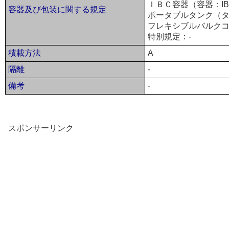
ＩＢＣ容器（容器：IB
容器及び包装に関する規定
ポータブルタンク（タ
フレキシブルバルクコ
特別規定：-
積載方法
A
隔離
-
備考
-
スポンサーリンク