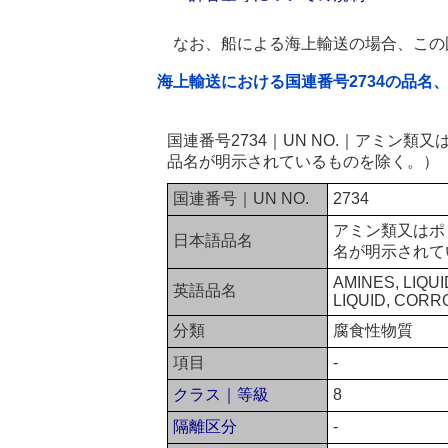
なお、船による海上輸送の場合、この
海上輸送における国連番号2734の品名
国連番号2734｜UN NO.｜アミン
品名が明示されているものを除く。）
国連番号｜UN NO.
2734
アミン類又はポ
日本語品名
名が明示されて
AMINES, LIQU
英語品名
LIQUID, CORR
分類
腐食性物質
項目
-
クラス｜等級
8
隔離区分
-