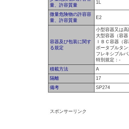
1L
量、許容質量
微量危険物の許容容
E2
量、許容質量
小型容器又は高
大型容器（容器
容器及び包装に関す
ＩＢＣ容器（容器
る規定
ポータブルタンク
フレキシブルバ
特別規定：-
積載方法
A
隔離
17
備考
SP274
スポンサーリンク