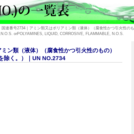
> 国連番号2734｜アミン類又はポリアミン類（液体）（腐食性かつ引火性
.O.S. orPOLYAMINES, LIQUID, CORROSIVE, FLAMMABLE, N.O.S.
リアミン類（液体）（腐食性かつ引火性のもの）
く。）｜UN NO.2734