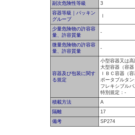
副次危険性等級
3
容器等級｜パッキン
Ⅰ
グループ
少量危険物の許容容
-
量、許容質量
微量危険物の許容容
-
量、許容質量
小型容器又は高
大型容器（容器
容器及び包装に関す
ＩＢＣ容器（容
る規定
ポータブルタンク
フレキシブルバ
特別規定：-
積載方法
A
隔離
17
備考
SP274