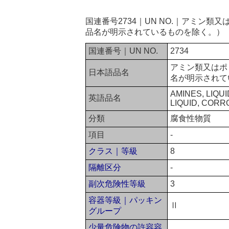
国連番号2734｜UN NO.｜アミン
品名が明示されているものを除く。）
国連番号｜UN NO.
2734
アミン類又はポ
日本語品名
名が明示されて
AMINES, LIQU
英語品名
LIQUID, CORR
分類
腐食性物質
項目
-
クラス｜等級
8
隔離区分
-
副次危険性等級
3
容器等級｜パッキン
Ⅱ
グループ
少量危険物の許容容