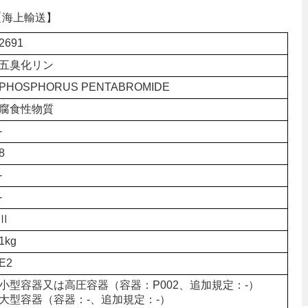
ン【海上輸送】
2691
五臭化リン
PHOSPHORUS PENTABROMIDE
腐食性物質
-
8
-
-
Ⅱ
1kg
E2
小型容器又は高圧容器（容器：P002、追加規定：-）
大型容器（容器：-、追加規定：-）