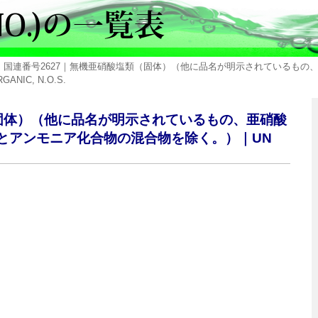
> 国連番号2627｜無機亜硝酸塩類（固体）（他に品名が明示されているも
NIC, N.O.S.
（固体）（他に品名が明示されているもの、亜硝酸
とアンモニア化合物の混合物を除く。）｜UN