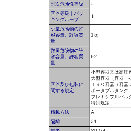
副次危険性等級
-
容器等級｜パッ
Ⅱ
キングループ
少量危険物の許
容容量、許容質
1kg
量
微量危険物の許
容容量、許容質
E2
量
小型容器又は高圧容
大型容器（容器：-
容器及び包装に
ＩＢＣ容器（容器：IB
関する規定
ポータブルタンク（
フレキシブルバル
特別規定：-
積載方法
A
隔離
34
備考
SP274