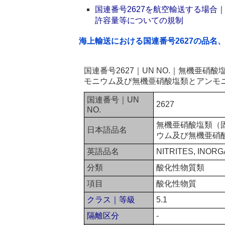
国連番号2627を航空輸送する場
許容量等についての規制
海上輸送における国連番号2627の品名
国連番号2627｜UN NO.｜無機亜
モニウム及び無機亜硝酸塩類とアンモ
国連番号｜UN
2627
NO.
無機亜硝酸塩類（
日本語品名
ウム及び無機亜硝
英語品名
NITRITES, INORGA
分類
酸化性物質類
項目
酸化性物質
クラス｜等級
5.1
隔離区分
-