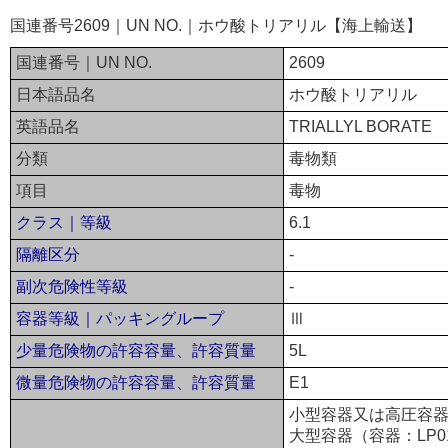
国連番号2609｜UN NO.｜ホウ酸トリアリル【海上輸送】
国連番号｜UN NO.
2609
日本語品名
ホウ酸トリアリル
英語品名
TRIALLYL BORATE
分類
毒物類
項目
毒物
クラス｜等級
6.1
隔離区分
-
副次危険性等級
-
容器等級｜パッキングループ
Ⅲ
少量危険物の許容容量、許容質量
5L
微量危険物の許容容量、許容質量
E1
小型容器又は高圧容器
大型容器（容器：LP0