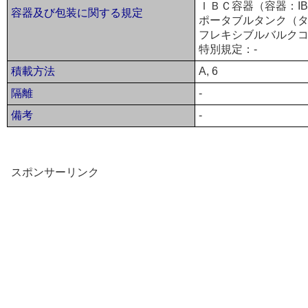
ＩＢＣ容器（容器：IB
容器及び包装に関する規定
ポータブルタンク（タ
フレキシブルバルクコ
特別規定：-
積載方法
A, 6
隔離
-
備考
-
スポンサーリンク