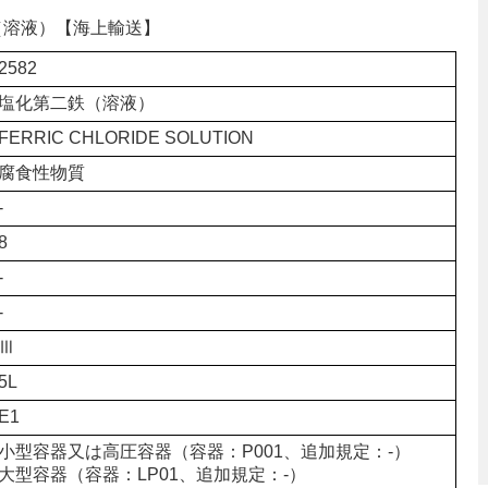
鉄（溶液）【海上輸送】
2582
塩化第二鉄（溶液）
FERRIC CHLORIDE SOLUTION
腐食性物質
-
8
-
-
Ⅲ
5L
E1
小型容器又は高圧容器（容器：P001、追加規定：-）
大型容器（容器：LP01、追加規定：-）