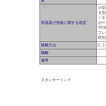
量
小型
大型
ＩＢ
容器及び包装に関する規定
ポー
TP3
フレ
特別
積載方法
C, 1
隔離
-
備考
-
スポンサーリンク