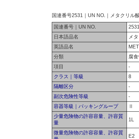
国連番号2531｜UN NO.｜メタク
国連番号｜UN NO.
253
日本語品名
メタ
英語品名
MET
分類
腐食
項目
-
クラス｜等級
8
隔離区分
-
副次危険性等級
-
容器等級｜パッキングループ
Ⅱ
少量危険物の許容容量、許容質
1L
量
微量危険物の許容容量、許容質
E2