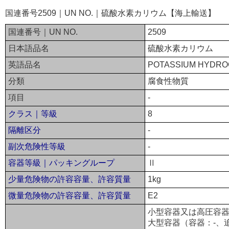
国連番号2509｜UN NO.｜硫酸水素カリウム【海上輸送】
国連番号｜UN NO.
2509
日本語品名
硫酸水素カリウム
英語品名
POTASSIUM HYDRO
分類
腐食性物質
項目
-
クラス｜等級
8
隔離区分
-
副次危険性等級
-
容器等級｜パッキングループ
Ⅱ
少量危険物の許容容量、許容質量
1kg
微量危険物の許容容量、許容質量
E2
小型容器又は高圧容器
大型容器（容器：-、