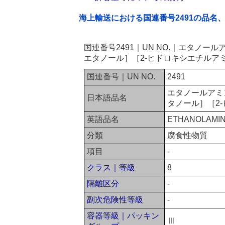
海上輸送における国連番号2491の品名
国連番号2491｜UN NO.｜エタノ
エタノール］［2-ヒドロキシエチルア
国連番号｜UN NO.
2491
エタノールアミ
日本語品名
タノール］［2
英語品名
ETHANOLAMIN
分類
腐食性物質
項目
-
クラス｜等級
8
隔離区分
-
副次危険性等級
-
容器等級｜パッキン
Ⅲ