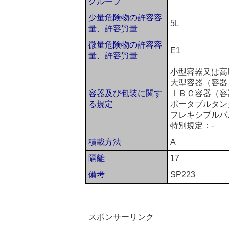
グループ
少量危険物の許容容
5L
量、許容質量
微量危険物の許容容
E1
量、許容質量
小型容器又は高
大型容器（容器：
容器及び包装に関す
ＩＢＣ容器（容器
る規定
ポータブルタン
フレキシブルバ
特別規定：-
積載方法
A
隔離
17
備考
SP223
スポンサーリンク