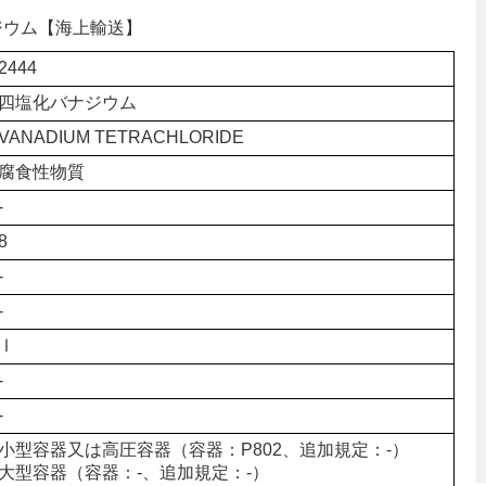
ナジウム【海上輸送】
2444
四塩化バナジウム
VANADIUM TETRACHLORIDE
腐食性物質
-
8
-
-
Ⅰ
-
-
小型容器又は高圧容器（容器：P802、追加規定：-）
大型容器（容器：-、追加規定：-）