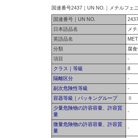
国連番号2437｜UN NO.｜メチル
国連番号｜UN NO.
243
日本語品名
メチ
英語品名
MET
分類
腐食
項目
-
クラス｜等級
8
隔離区分
-
副次危険性等級
-
容器等級｜パッキングループ
Ⅱ
少量危険物の許容容量、許容質
-
量
微量危険物の許容容量、許容質
-
量