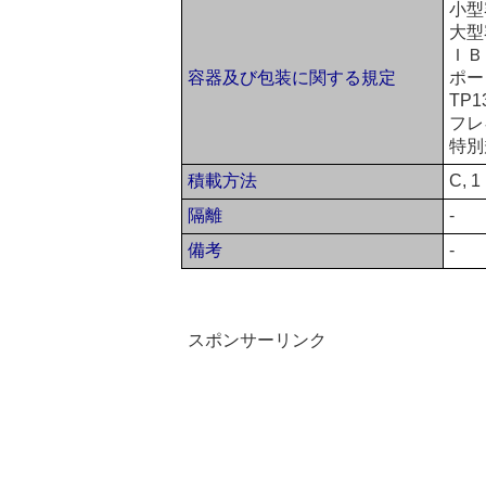
小型
大型
ＩＢ
容器及び包装に関する規定
ポー
TP1
フレ
特別
積載方法
C, 1
隔離
-
備考
-
スポンサーリンク