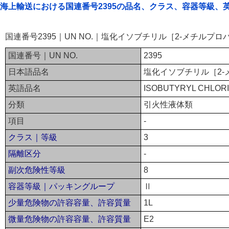
海上輸送における国連番号2395の品名、クラス、容器等級、
国連番号2395｜UN NO.｜塩化イソブチリル［2-メチル
国連番号｜UN NO.
2395
日本語品名
塩化イソブチリル［2
英語品名
ISOBUTYRYL CHLOR
分類
引火性液体類
項目
-
クラス｜等級
3
隔離区分
-
副次危険性等級
8
容器等級｜パッキングループ
Ⅱ
少量危険物の許容容量、許容質量
1L
微量危険物の許容容量、許容質量
E2