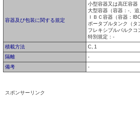
小型容器又は高圧容器（
大型容器（容器：-、追
ＩＢＣ容器（容器：IBC
容器及び包装に関する規定
ポータブルタンク（タン
フレキシブルバルクコ
特別規定：-
積載方法
C, 1
隔離
-
備考
-
スポンサーリンク