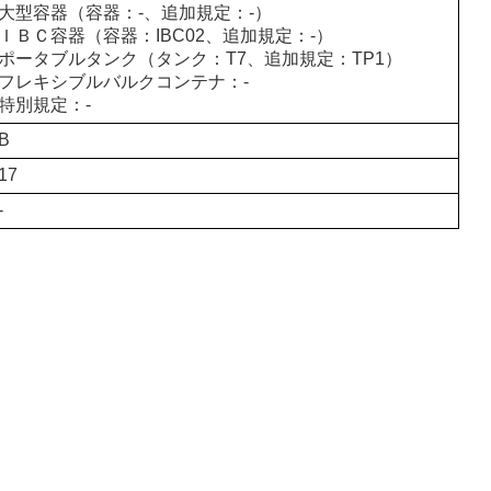
大型容器（容器：-、追加規定：-）
ＩＢＣ容器（容器：IBC02、追加規定：-）
ポータブルタンク（タンク：T7、追加規定：TP1）
フレキシブルバルクコンテナ：-
特別規定：-
B
17
-