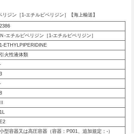
ルピペリジン［1-エチルピペリジン］【海上輸送】
2386
Ｎ-エチルピペリジン［1-エチルピペリジン］
1-ETHYLPIPERIDINE
引火性液体類
-
3
-
8
Ⅱ
1L
E2
小型容器又は高圧容器（容器：P001、追加規定：-）