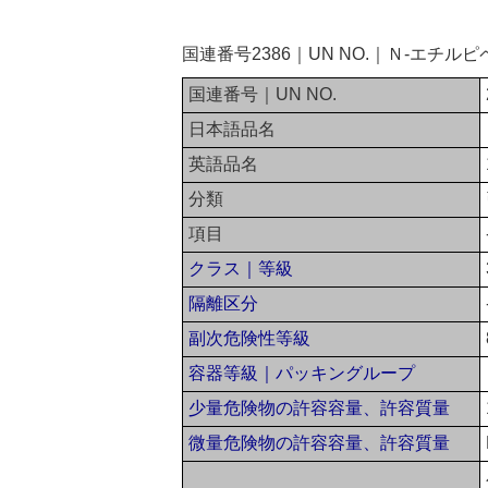
国連番号2386｜UN NO.｜Ｎ-エチ
国連番号｜UN NO.
日本語品名
英語品名
分類
項目
クラス｜等級
隔離区分
副次危険性等級
容器等級｜パッキングループ
少量危険物の許容容量、許容質量
微量危険物の許容容量、許容質量