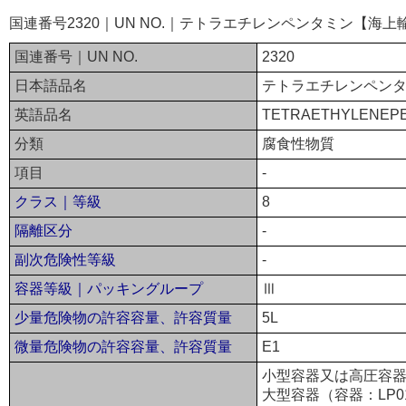
国連番号2320｜UN NO.｜テトラエチレンペンタミン【海上
国連番号｜UN NO.
2320
日本語品名
テトラエチレンペン
英語品名
TETRAETHYLENEP
分類
腐食性物質
項目
-
クラス｜等級
8
隔離区分
-
副次危険性等級
-
容器等級｜パッキングループ
Ⅲ
少量危険物の許容容量、許容質量
5L
微量危険物の許容容量、許容質量
E1
小型容器又は高圧容器
大型容器（容器：LP0