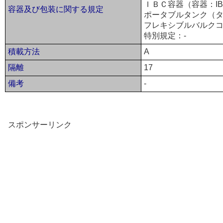
ＩＢＣ容器（容器：IB
容器及び包装に関する規定
ポータブルタンク（タ
フレキシブルバルクコ
特別規定：-
積載方法
A
隔離
17
備考
-
スポンサーリンク