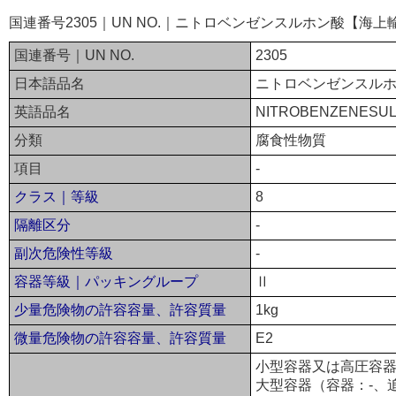
国連番号2305｜UN NO.｜ニトロベンゼンスルホン酸【海上
国連番号｜UN NO.
2305
日本語品名
ニトロベンゼンスル
英語品名
NITROBENZENESUL
分類
腐食性物質
項目
-
クラス｜等級
8
隔離区分
-
副次危険性等級
-
容器等級｜パッキングループ
Ⅱ
少量危険物の許容容量、許容質量
1kg
微量危険物の許容容量、許容質量
E2
小型容器又は高圧容器
大型容器（容器：-、