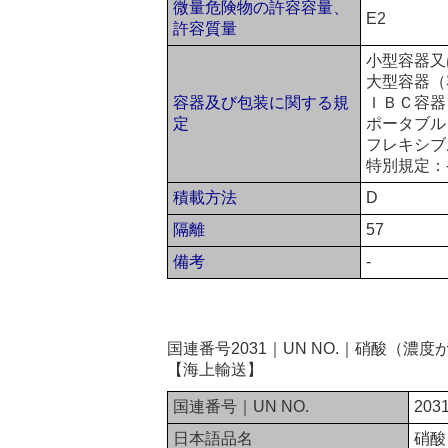
微量危険物の許容容量、
E2
許容質量
小型容器又
大型容器（
容器及び包装に関する規
ＩＢＣ容器（
定
ポータブル
フレキシブ
特別規定：
積載方法
D
隔離
57
備考
-
国連番号2031｜UN NO.｜硝酸（
【海上輸送】
国連番号｜UN NO.
203
日本語品名
硝酸