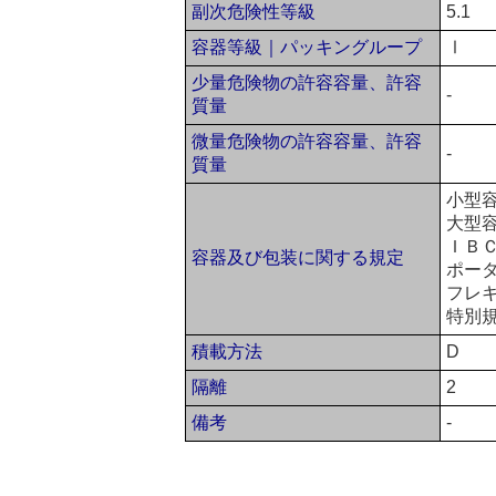
副次危険性等級
5.1
容器等級｜パッキングループ
Ⅰ
少量危険物の許容容量、許容
-
質量
微量危険物の許容容量、許容
-
質量
小型容
大型容
ＩＢＣ
容器及び包装に関する規定
ポータ
フレ
特別規
積載方法
D
隔離
2
備考
-