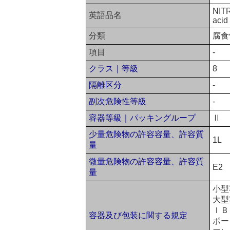
NITR
英語品名
acid
分類
腐食
項目
-
クラス｜等級
8
隔離区分
-
副次危険性等級
-
容器等級｜パッキングループ
Ⅱ
少量危険物の許容容量、許容質
1L
量
微量危険物の許容容量、許容質
E2
量
小型
大型
ＩＢ
容器及び包装に関する規定
ポー