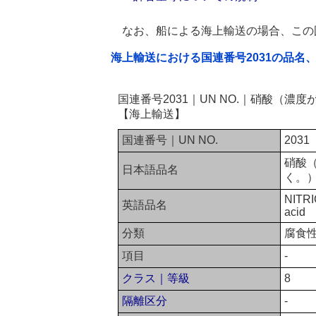
なお、船による海上輸送の場合、この
海上輸送における国連番号2031の品名
国連番号2031｜UN NO.｜硝酸（
【海上輸送】
国連番号｜UN NO.
2031
硝酸
日本語品名
く。
NITRIC
英語品名
acid
分類
腐食
項目
-
クラス｜等級
8
隔離区分
-