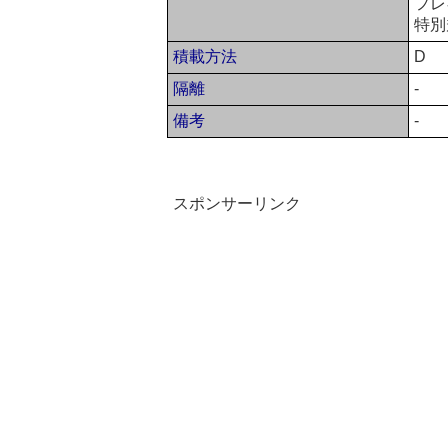
フレ
特別
積載方法
D
隔離
-
備考
-
スポンサーリンク