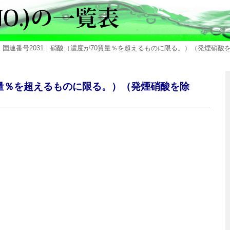
 国連番号2031｜硝酸（濃度が70質量％を超えるものに限る。）（発煙硝酸を除く。）｜NITR
0質量％を超えるものに限る。）（発煙硝酸を除