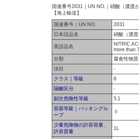
国連番号2031｜UN NO.｜硝酸（
【海上輸送】
国連番号｜UN NO.
2031
日本語品名
硝酸（濃度
NITRIC ACID
英語品名
more than 7
分類
腐食性物質
項目
-
クラス｜等級
8
隔離区分
-
副次危険性等級
5.1
容器等級｜パッキングル
Ⅱ
ープ
少量危険物の許容容量、
1L
許容質量