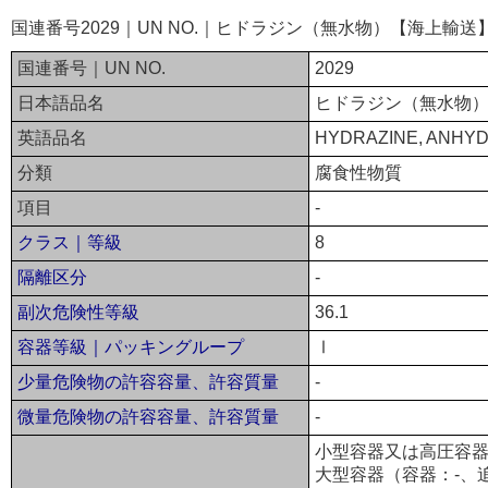
国連番号2029｜UN NO.｜ヒドラジン（無水物）【海上輸送
国連番号｜UN NO.
2029
日本語品名
ヒドラジン（無水物
英語品名
HYDRAZINE, ANHY
分類
腐食性物質
項目
-
クラス｜等級
8
隔離区分
-
副次危険性等級
36.1
容器等級｜パッキングループ
Ⅰ
少量危険物の許容容量、許容質量
-
微量危険物の許容容量、許容質量
-
小型容器又は高圧容器
大型容器（容器：-、