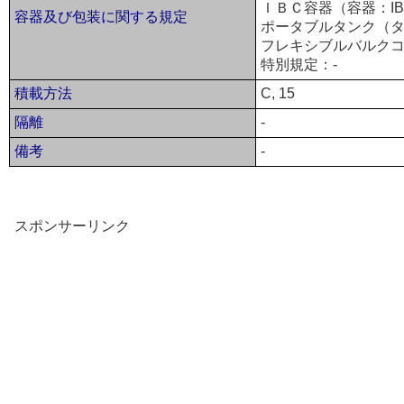
ＩＢＣ容器（容器：IBC
容器及び包装に関する規定
ポータブルタンク（タ
フレキシブルバルクコ
特別規定：-
積載方法
C, 15
隔離
-
備考
-
スポンサーリンク