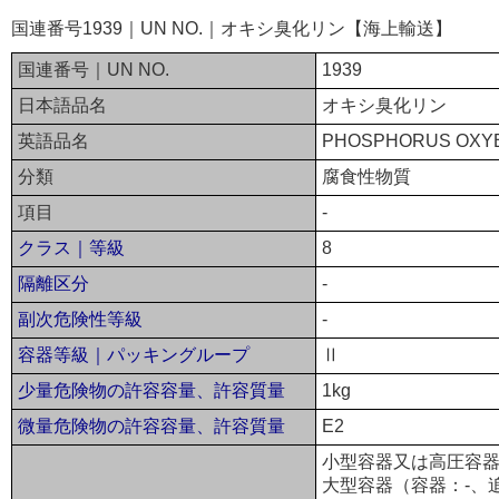
国連番号1939｜UN NO.｜オキシ臭化リン【海上輸送】
国連番号｜UN NO.
1939
日本語品名
オキシ臭化リン
英語品名
PHOSPHORUS OXY
分類
腐食性物質
項目
-
クラス｜等級
8
隔離区分
-
副次危険性等級
-
容器等級｜パッキングループ
Ⅱ
少量危険物の許容容量、許容質量
1kg
微量危険物の許容容量、許容質量
E2
小型容器又は高圧容器
大型容器（容器：-、