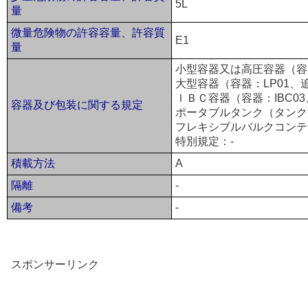
5L
量
微量危険物の許容容量、許容質
E1
量
小型容器又は高圧容器（容器
大型容器（容器：LP01、
ＩＢＣ容器（容器：IBC0
容器及び包装に関する規定
ポータブルタンク（タンク：
フレキシブルバルクコンテ
特別規定：-
積載方法
A
隔離
-
備考
-
スポンサーリンク