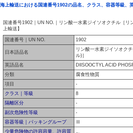
海上輸送における国連番号1902の品名、クラス、容器等級、
国連番号1902｜UN NO.｜リン酸一水素ジイソオクチル［リ
上輸送】
国連番号｜UN NO.
1902
リン酸一水素ジイソオクチ
日本語品名
ル)］
英語品名
DIISOOCTYL ACID PHO
分類
腐食性物質
項目
-
クラス｜等級
8
隔離区分
-
副次危険性等級
-
容器等級｜パッキングループ
Ⅲ
少量危険物の許容容量、許容質