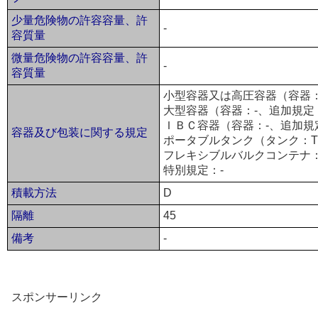
少量危険物の許容容量、許
-
容質量
微量危険物の許容容量、許
-
容質量
小型容器又は高圧容器（容器：P
大型容器（容器：-、追加規定
ＩＢＣ容器（容器：-、追加規
容器及び包装に関する規定
ポータブルタンク（タンク：T
フレキシブルバルクコンテナ：
特別規定：-
積載方法
D
隔離
45
備考
-
スポンサーリンク