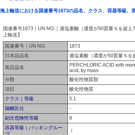
海上輸送における国連番号1873の品名、クラス、容器等級、
国連番号1873｜UN NO.｜過塩素酸（濃度が50質量％を超
上輸送】
国連番号｜UN NO.
1873
日本語品名
過塩素酸（濃度が50質量％を
PERCHLORIC ACID with more 
英語品名
acid, by mass
分類
酸化性物質類
項目
酸化性物質
クラス｜等級
5.1
隔離区分
-
副次危険性等級
8
容器等級｜パッキングルー
Ⅰ
プ