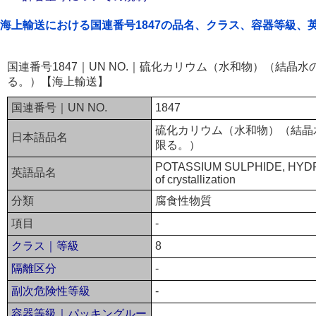
海上輸送における国連番号1847の品名、クラス、容器等級、
国連番号1847｜UN NO.｜硫化カリウム（水和物）（結晶
る。）【海上輸送】
国連番号｜UN NO.
1847
硫化カリウム（水和物）（結晶
日本語品名
限る。）
POTASSIUM SULPHIDE, HYDRAT
英語品名
of crystallization
分類
腐食性物質
項目
-
クラス｜等級
8
隔離区分
-
副次危険性等級
-
容器等級｜パッキングルー