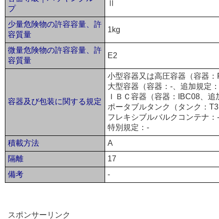
Ⅱ
プ
少量危険物の許容容量、許
1kg
容質量
微量危険物の許容容量、許
E2
容質量
小型容器又は高圧容器（容器：P
大型容器（容器：-、追加規定：
ＩＢＣ容器（容器：IBC08、追加
容器及び包装に関する規定
ポータブルタンク（タンク：T3
フレキシブルバルクコンテナ：
特別規定：-
積載方法
A
隔離
17
備考
-
スポンサーリンク