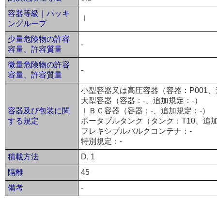
容器等級｜パッキ
Ⅰ
ングループ
少量危険物の許容
-
容量、許容質量
微量危険物の許容
-
容量、許容質量
小型容器又は高圧容器（容器：P001、
大型容器（容器：-、追加規定：-）
容器及び包装に関
ＩＢＣ容器（容器：-、追加規定：-）
する規定
ポータブルタンク（タンク：T10、追加規定
フレキシブルバルクコンテナ：-
特別規定：-
積載方法
D, 1
隔離
45
備考
-