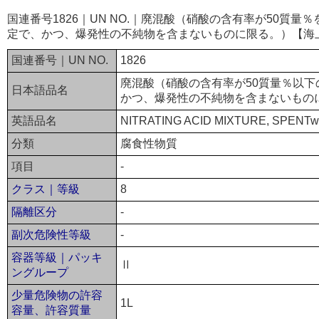
国連番号1826｜UN NO.｜廃混酸（硝酸の含有率が50質
定で、かつ、爆発性の不純物を含まないものに限る。）【海
国連番号｜UN NO.
1826
廃混酸（硝酸の含有率が50質量％以
日本語品名
かつ、爆発性の不純物を含まないもの
英語品名
NITRATING ACID MIXTURE, SPENTwith 
分類
腐食性物質
項目
-
クラス｜等級
8
隔離区分
-
副次危険性等級
-
容器等級｜パッキ
Ⅱ
ングループ
少量危険物の許容
1L
容量、許容質量