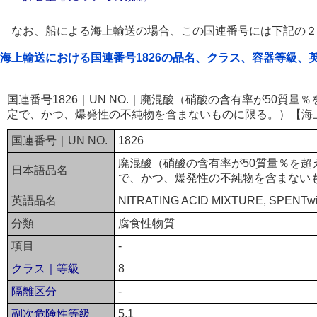
なお、船による海上輸送の場合、この国連番号には下記の２
海上輸送における国連番号1826の品名、クラス、容器等級、
国連番号1826｜UN NO.｜廃混酸（硝酸の含有率が50質
定で、かつ、爆発性の不純物を含まないものに限る。）【海
国連番号｜UN NO.
1826
廃混酸（硝酸の含有率が50質量％を超
日本語品名
で、かつ、爆発性の不純物を含まない
英語品名
NITRATING ACID MIXTURE, SPENTwith 
分類
腐食性物質
項目
-
クラス｜等級
8
隔離区分
-
副次危険性等級
5.1