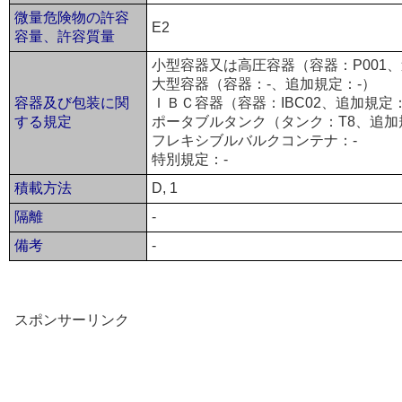
微量危険物の許容
E2
容量、許容質量
小型容器又は高圧容器（容器：P001、
大型容器（容器：-、追加規定：-）
容器及び包装に関
ＩＢＣ容器（容器：IBC02、追加規定：
する規定
ポータブルタンク（タンク：T8、追加
フレキシブルバルクコンテナ：-
特別規定：-
積載方法
D, 1
隔離
-
備考
-
スポンサーリンク