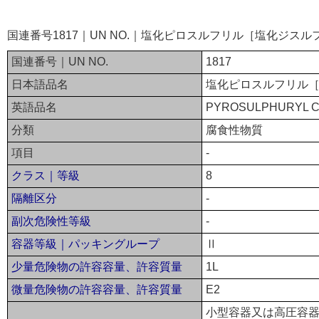
国連番号1817｜UN NO.｜塩化ピロスルフリル［塩化ジス
国連番号｜UN NO.
1817
日本語品名
塩化ピロスルフリル
英語品名
PYROSULPHURYL C
分類
腐食性物質
項目
-
クラス｜等級
8
隔離区分
-
副次危険性等級
-
容器等級｜パッキングループ
Ⅱ
少量危険物の許容容量、許容質量
1L
微量危険物の許容容量、許容質量
E2
小型容器又は高圧容器